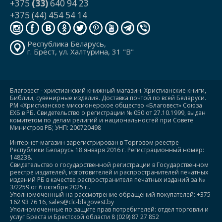
+375
(33)
640 94 23
+375 (44) 454 54 14
Республика Беларусь,
г. Брест, ул. Халтурина, 31 "В"
Благовест - христианский книжный магазин. Христианские книги,
Библии, сувенирные изделия. Доставка почтой по всей Беларуси.
РМ «Христианское миссионерское общество «Благовест» Союза
ЕХБ в РБ. Свидетельство о регистрации № 050 от 27.10.1999, выдан
комитетом по делам религий и национальностей при Совете
Министров РБ; УНП: 200720498
Интернет-магазин зарегистрирован в Торговом реестре
Республики Беларусь 18 января 2016 г. Регистрационный номер:
148238.
Свидетельство о государственной регистрации в Государственном
реестре издателей, изготовителей и распространителей печатных
изданий РБ в качестве распространителя печатных изданий за №
3/2259 от 6 октября 2025 г..
Уполномоченный на рассмотрение обращений покупателей: +375
162 93 76 16, sales@clc-blagovest.by
Уполномоченные по защите прав потребителей: отдел торговли и
услуг Бреста и Брестской области 8 (029) 87 27 852