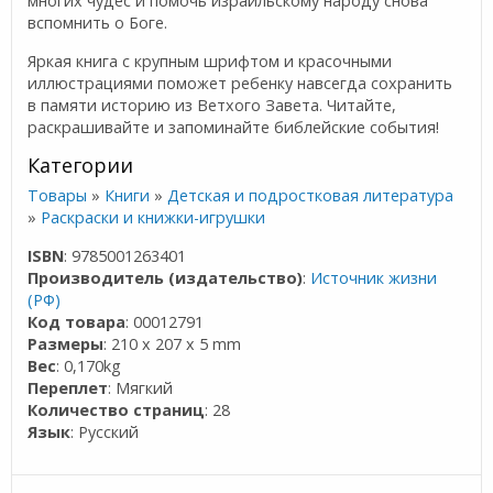
многих чудес и помочь израильскому народу снова
вспомнить о Боге.
Яркая книга с крупным шрифтом и красочными
иллюстрациями поможет ребенку навсегда сохранить
в памяти историю из Ветхого Завета. Читайте,
раскрашивайте и запоминайте библейские события!
Категории
Товары
»
Книги
»
Детская и подростковая литература
»
Раскраски и книжки-игрушки
ISBN
: 9785001263401
Производитель (издательство)
:
Источник жизни
(РФ)
Код товара
: 00012791
Размеры
: 210 x 207 x 5 mm
Вес
: 0,170kg
Переплет
: Мягкий
Количество страниц
: 28
Язык
: Русский