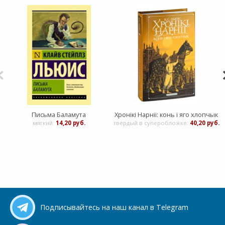
Письма Баламута
Хронікі Нарніі: конь і яго хлопчык
мягкий:
14,20 руб.
твердый в суперобложке:
40,20 руб.
Подписывайтесь на наш канал в Telegram