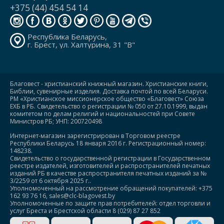
+375 (44) 454 54 14
Республика Беларусь,
г. Брест, ул. Халтурина, 31 "В"
Благовест - христианский книжный магазин. Христианские книги,
Библии, сувенирные изделия. Доставка почтой по всей Беларуси.
РМ «Христианское миссионерское общество «Благовест» Союза
ЕХБ в РБ. Свидетельство о регистрации № 050 от 27.10.1999, выдан
комитетом по делам религий и национальностей при Совете
Министров РБ; УНП: 200720498
Интернет-магазин зарегистрирован в Торговом реестре
Республики Беларусь 18 января 2016 г. Регистрационный номер:
148238.
Свидетельство о государственной регистрации в Государственном
реестре издателей, изготовителей и распространителей печатных
изданий РБ в качестве распространителя печатных изданий за №
3/2259 от 6 октября 2025 г..
Уполномоченный на рассмотрение обращений покупателей: +375
162 93 76 16, sales@clc-blagovest.by
Уполномоченные по защите прав потребителей: отдел торговли и
услуг Бреста и Брестской области 8 (029) 87 27 852