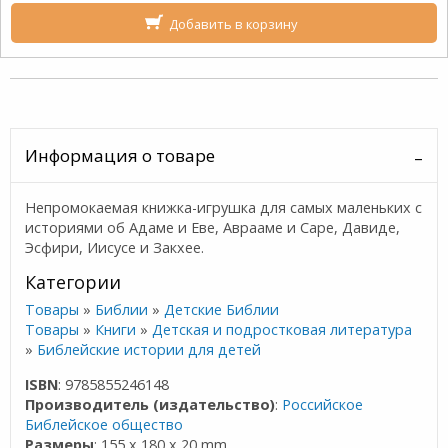
Добавить в корзину
Информация о товаре
Непромокаемая книжка-игрушка для самых маленьких с
историями об Адаме и Еве, Аврааме и Саре, Давиде,
Эсфири, Иисусе и Закхее.
Категории
Товары
»
Библии
»
Детские Библии
Товары
»
Книги
»
Детская и подростковая литература
»
Библейские истории для детей
ISBN
: 9785855246148
Производитель (издательство)
:
Российское
Библейское общество
Размеры
: 155 x 180 x 20 mm