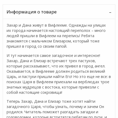
Информация о товаре
Захар и Дана живут в Вифлееме. Однажды на улицах
их города начинается настоящий переполох – много
людей пришли в Вифлеем на перепись! Ребята
знакомятся с мальчиком Елизаром, который тоже
пришел в город со своим папой.
И тут начинается самое загадочное и интересное!
Захар, Дана и Елизар встречают трех пастухов,
которые рассказывают, что их привел в город ангел.
Оказывается, в Вифлееме должен родиться великий
Царь, и пастухи пришли найти Его! Но это еще не все: в
поисках Царя в Вифлеем приехали на верблюдах трое
знатных мудрецов с востока, которые привезли с
собой настоящие сокровища!
Теперь Захар, Дана и Елизар тоже хотят найти
загадочного Царя, чтобы узнать, почему и зачем Он
родился. Читатель поможет разгадать загадки и
головоломки, которые встретятся ребятам по пути, и