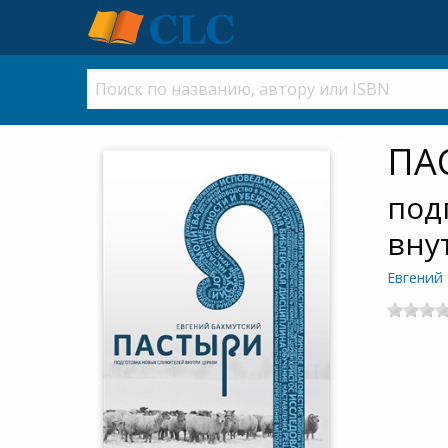
ПА
под
вну
Евгений