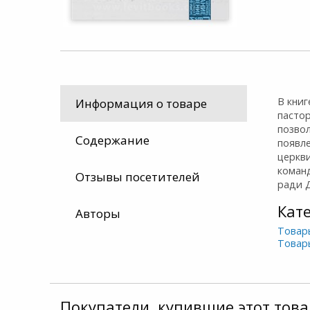
В кни
Информация о товаре
пастор
позво
Содержание
появл
церкв
команд
Отзывы посетителей
ради 
Кат
Авторы
Товар
Товар
Покупатели, купившие этот това