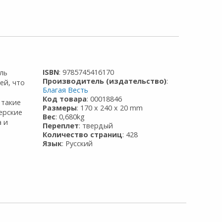
ISBN
: 9785745416170
ль
Производитель (издательство)
:
ей, что
Благая Весть
Код товара
: 00018846
 такие
Размеры
: 170 x 240 x 20 mm
ерские
Вес
: 0,680kg
а и
Переплет
: твердый
Количество страниц
: 428
Язык
: Русский