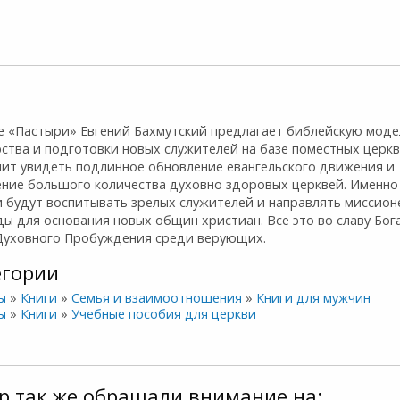
ге «Пастыри» Евгений Бахмутский предлагает библейскую моде
ства и подготовки новых служителей на базе поместных церкв
лит увидеть подлинное обновление евангельского движения и
ение большого количества духовно здоровых церквей. Именно
и будут воспитывать зрелых служителей и направлять миссион
ы для основания новых общин христиан. Все это во славу Бог
Духовного Пробуждения среди верующих.
егории
ы
»
Книги
»
Семья и взаимоотношения
»
Книги для мужчин
ы
»
Книги
»
Учебные пособия для церкви
р так же обращали внимание на: