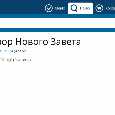
Меню
Поиск
Корз
ор Нового Завета
 Тенни
(Автор)
0,0 (0 vote(s))