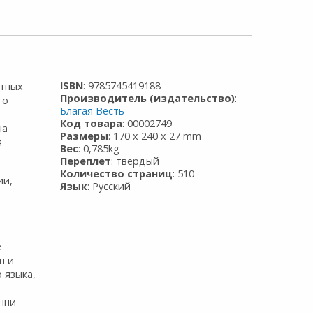
ISBN
: 9785745419188
т­ных
Производитель (издательство)
:
то
Благая Весть
Код товара
: 00002749
на
Размеры
: 170 x 240 x 27 mm
я
Вес
: 0,785kg
Переплет
: твердый
Количество страниц
: 510
ии,
Язык
: Русский
е
н и
 языка,
енни