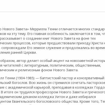
р Нового Завета» Меррилла Тенни отличается многих стандар
ков на эту тему. Его главная особенность заключается в том, ч
рассказывает о создании книг Нового Завета на фоне тех
ических процессов, которые предшествовали приходу Христа 
, сопровождали Его земное служение и продолжались во вре­м
вления ранней Церкви.
 образом, автор делает особый акцент на новозаветной истор
мя читателей с литературным, политическим, общественным,
мическим и религиозным фоном Нового Завета.
лл Тенни (1904-1985) — баптистский пастор и консервативный
льский богослов. Всю жизнь он стремился сочетать пасторско
ние с академической карьерой, преподавая в колледжах Гордо
 В итоге он трудился профессором Нового Завета и греческого
кадемическим деканом колледжа Уитон и даже избирался
ентом Евангельского богословского общества. Кроме того, Т