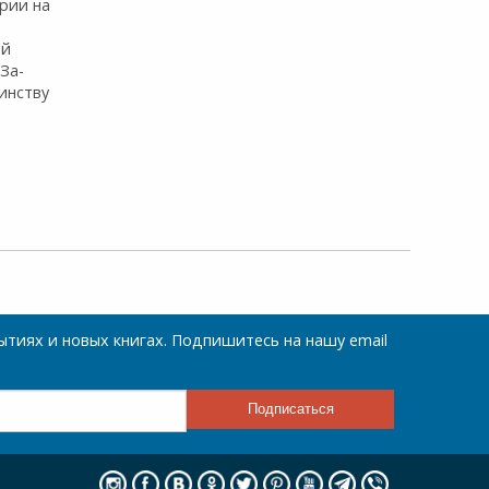
­рии на
ый
За­
н­ству
тиях и новых книгах. Подпишитесь на нашу email