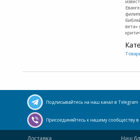
извест
Еванге
филип
библе
вета»
крити
Кат
Товар
Подписывайтесь на наш канал в Telegram
Присоединяйтесь к нашему сообществу в 
Доставка
Наш бл