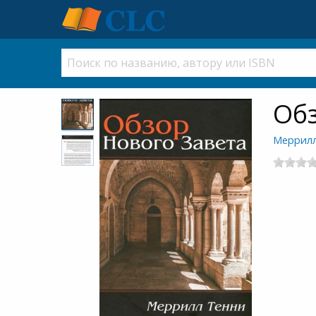
Обз
Меррилл