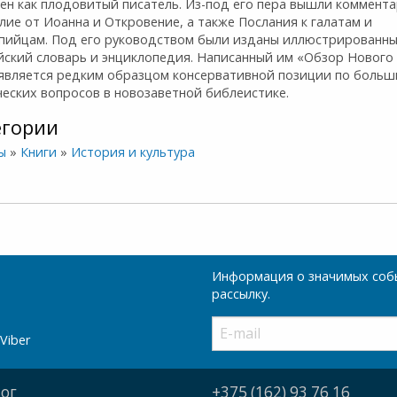
ен как плодовитый писатель. Из-под его пера вышли коммента
лие от Иоанна и Откровение, а также Послания к галатам и
пийцам. Под его руководством были изданы иллюстрированн
йский словарь и энциклопедия. Написанный им «Обзор Нового 
 является редким образцом консервативной позиции по больши
ческих вопросов в новозаветной библеистике.
егории
ы
»
Книги
»
История и культура
Информация о значимых собы
рассылку.
Viber
ог
+375 (162) 93 76 16