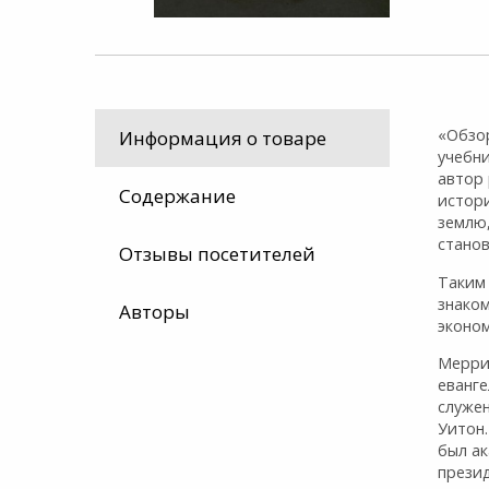
«Обзо
Информация о товаре
учебни
автор 
Содержание
истор
землю
стано
Отзывы посетителей
Таким
знако
Авторы
эконо
Мерри
еванге
служе
Уитон.
был а
презид