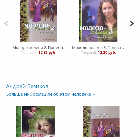
Молодо-зелено 2. Повесть
Молодо-зелено 3. Повесть
Мо
Твердый:
12,85 руб.
Твердый:
13,20 руб.
Андрей Везиков
Больше информации об этом человеке »