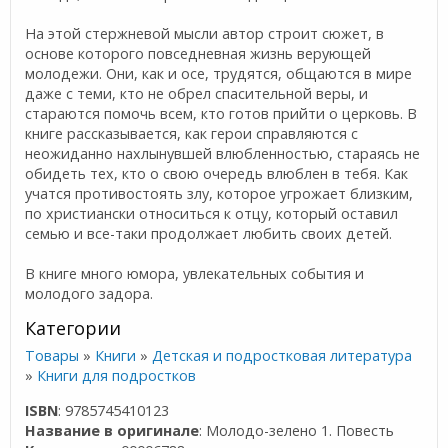
На этой стержневой мысли автор строит сюжет, в
основе которого повседневная жизнь верующей
молодежи. Они, как и осе, трудятся, общаются в мире
даже с теми, кто не обрел спасительной веры, и
стараются помочь всем, кто готов прийти о церковь. В
книге рассказывается, как герои справляются с
неожиданно нахлынувшей влюбленностью, стараясь не
обидеть тех, кто о свою очередь влюблен в тебя. Как
учатся противостоять злу, которое угрожает близким,
по христиански относиться к отцу, который оставил
семью и все-таки продолжает любить своих детей.
В книге много юмора, увлекательных события и
молодого задора.
Категории
Товары
»
Книги
»
Детская и подростковая литература
»
Книги для подростков
ISBN
: 9785745410123
Название в оригинале
: Молодо-зелено 1. Повесть