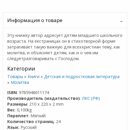
Информация о товаре
Эту книжку автор адресует детям младшего школьного
возраста. На еестраницах он в стихотворной форме
затрагивает такую важную для всеххристиан тему, как
молитва, и объясняет детям, как и о чем им
следуетразговаривать с Господом.
Категории
Товары
»
Книги
»
Детская и подростковая литература
»
Молитва
ISBN
: 9785948611174
Производитель (издательство)
:
ЛКС (РФ)
Размеры
: 210 x 220 x 2 mm
Вес
: 0,100kg
Переплет
: Мягкий
Количество страниц
: 24
Язык
: Русский