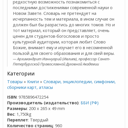
редкостную возможность познакомиться с
последними достижениями современной науки о
Новом Завете. Словарь не претендует на
исчерпанность тем и материала, в ином случае он
должен был бы разрастись до многих томов. Но и
тот материал, который он представляет, очень
ценен для студентов-богословов и просто
культурной аудитории, которая любит Слово
Божие, внимает ему и изучает его в несомненной
пользой для своего образования и для свей веры.
Архимандрит Ианнуарий (Ивлиев), профессор Санкт-
Петербургской Православной Духовной Академии
Категории
Товары
»
Книги
»
Словари, энциклопедии, симфонии,
сборники карт, атласы
ISBN
: 9785896472254
Производитель (издательство)
:
ББИ (РФ)
Размеры
: 200 x 265 x 49 mm
Вес
: 1,750kg
Переплет
: Твердый
Количество страниц
: 960