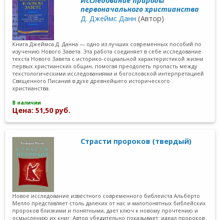
Исследование природы
первоначального христианства
Д. Джеймс Данн
(Автор)
Книга Джеймса Д. Данна — одно из лучших современных пособий по
изучению Нового Завета. Эта работа соединяет в себе исследование
текста Нового Завета с историко-социальной характеристикой жизни
первых христианских общин, помогая преодолеть пропасть между
текстологическими исследованиями и богословской интерпретацией
Священного Писания в духе древнейшего исторического
христианства.
В наличии
Цена: 51,50 руб.
Страсти пророков (твердый)
Новое исследование известного современного библеиста Альберто
Мелло представляет столь далеких от нас и малопонятных библейских
пророков близкими и понятными, дает ключ к новому прочтению и
осмыслению их книг. Автор убедительно показывает: идеал пророков