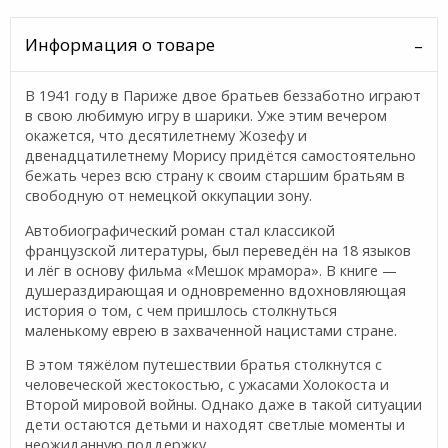
Информация о товаре
В 1941 году в Париже двое братьев беззаботно играют
в свою любимую игру в шарики. Уже этим вечером
окажется, что десятилетнему Жозефу и
двенадцатилетнему Морису придётся самостоятельно
бежать через всю страну к своим старшим братьям в
свободную от немецкой оккупации зону.
Автобиографический роман стал классикой
французской литературы, был переведён на 18 языков
и лёг в основу фильма «Мешок мрамора». В книге —
душераздирающая и одновременно вдохновляющая
история о том, с чем пришлось столкнуться
маленькому еврею в захваченной нацистами стране.
В этом тяжёлом путешествии братья столкнутся с
человеческой жестокостью, с ужасами Холокоста и
Второй мировой войны. Однако даже в такой ситуации
дети остаются детьми и находят светлые моменты и
неожиданную поддержку.