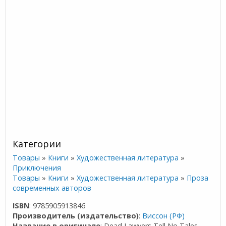
Категории
Товары
»
Книги
»
Художественная литература
»
Приключения
Товары
»
Книги
»
Художественная литература
»
Проза
современных авторов
ISBN
: 9785905913846
Производитель (издательство)
:
Виссон (РФ)
Название в оригинале
: Dead Lawyers Tell No Tales