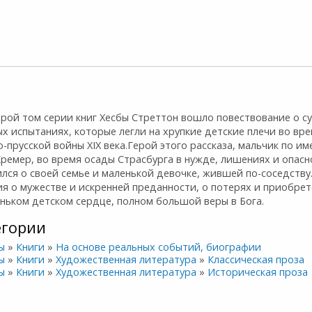
орой том серии книг Хесбы Стреттон вошло повествование о с
х испытаниях, которые легли на хрупкие детские плечи во вр
-прусской войны XIX века.Герой этого рассказа, мальчик по им
ремер, во время осады Страсбурга в нужде, лишениях и опасн
лся о своей семье и маленькой девочке, жившей по-соседству
я о мужестве и искренней преданности, о потерях и приобрет
ньком детском сердце, полном большой веры в Бога.
егории
ы
»
Книги
»
На основе реальных событий, биографии
ы
»
Книги
»
Художественная литература
»
Классическая проза
ы
»
Книги
»
Художественная литература
»
Историческая проза