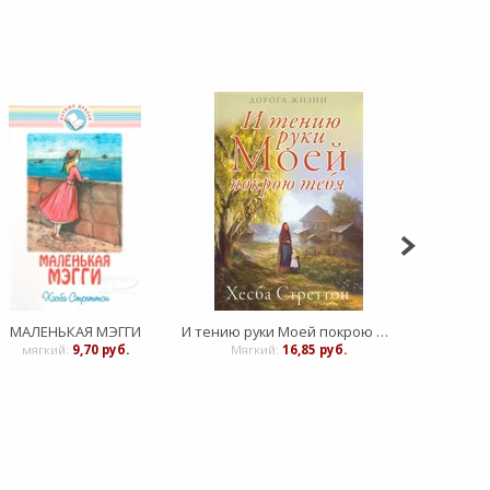
МАЛЕНЬКАЯ МЭГГИ
И тению руки Моей покрою тебя - книга 2
Путь
мягкий:
9,70 руб.
Мягкий:
16,85 руб.
Мягкий