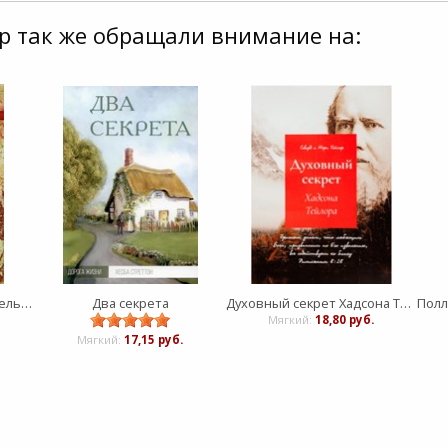
р так же обращали внимание на:
Подарок от Бога: свидетельство
Два секрета
Духовный секрет Хадсона Тейлора
Мягкий:
18,80 руб.
Мягкий:
17,15 руб.