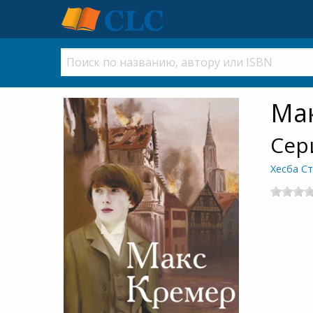
Ма
Сер
Хесба С