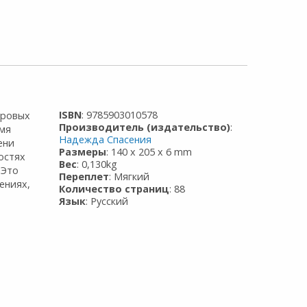
ISBN
: 9785903010578
уровых
Производитель (издательство)
:
емя
Надежда Спасения
ени
Размеры
: 140 x 205 x 6 mm
остях
Вес
: 0,130kg
.Это
Переплет
: Мягкий
ениях,
Количество страниц
: 88
Язык
: Русский