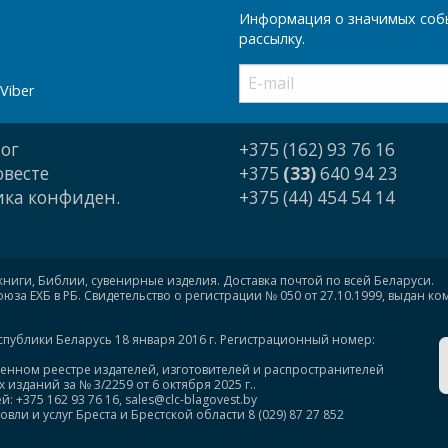
Информация о значимых собы
рассылку.
Viber
ог
+375 (162) 93 76 16
овесте
+375
(33)
640 94 23
ка конфиден.
+375 (44) 454 54 14
книги, Библии, сувенирные изделия. Доставка почтой по всей Беларуси.
за ЕХБ в РБ. Свидетельство о регистрации № 050 от 27.10.1999, выдан к
спублики Беларусь 18 января 2016 г. Регистрационный номер:
венном реестре издателей, изготовителей и распространителей
изданий за № 3/2259 от 6 октября 2025 г..
375 162 93 76 16, sales@clc-blagovest.by
ли и услуг Бреста и Брестской области 8 (029) 87 27 852