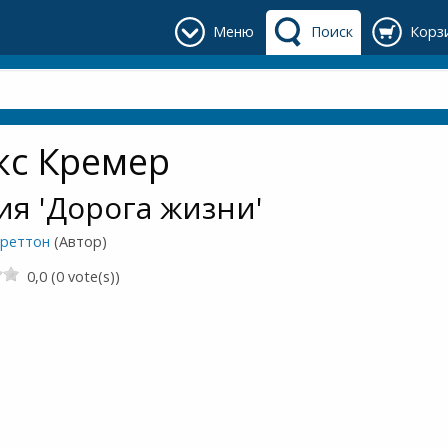
Меню
Поиск
Корз
кс Кремер
ия 'Дорога жизни'
треттон
(Автор)
0,0 (0 vote(s))