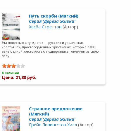
Путь скорби (Мягкий)
Серия 'Дорога жизни'
Хесба Стреттон
(Автор)
Эта повесть о штундистах — русских и украинских
крестьянах, простосердечных христианах, которые в XIX
веке с дикой жестокостью подвергались гонениям за свою
веру.
В наличии
Цена: 21,30 руб.
Странное предложение
(Мягкий)
Cерия 'Дорога жизни'
Грейс Ливингстон Хилл
(Автор)