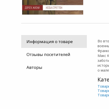
Во вт
Информация о товаре
военны
Франко
Отзывы посетителей
Макс К
заботи
истори
Авторы
о мале
Кат
Товар
Товар
Товар