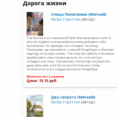
Дорога жизни
Улица Пилигрима (Мягкий)
Хесба Стреттон
(Автор)
Том Хаслем и его маленький брат Фил вынуждены жить в
убогом подвале и попрошайничеством добывать себе
пропитание. Но однажды они попадают на улицу
Пилигрима, где знакомятся с семьей Пендлбери и обретают
надежду на лучшую жизнь. Том получает работу и начинает
зарабатывать свои первые деньги, но, к несчастью,
попадает в их плен. Стремление к богатству погубило бы
душу мальчика, если бы не росток Божьего Слова,
посаженного в его сердце мистером Пендлбери.
Временно нет в наличии
Цена: 15,15 руб.
Два секрета (Мягкий)
Хесба Стреттон
(Автор)