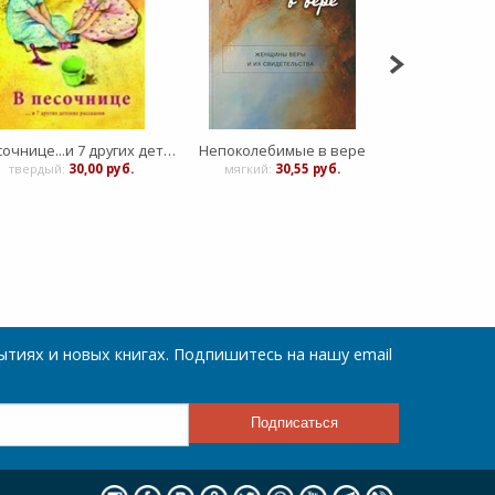
В песочнице...и 7 других детских рассказов
Непоколебимые в вере
Заря ра
твердый:
30,00 руб.
мягкий:
30,55 руб.
Твердый:
тиях и новых книгах. Подпишитесь на нашу email