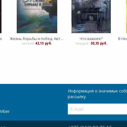
х
Жизнь борьбы и побед. Автобиографический очерк
Что важнее?
мягкий:
43,15 руб.
твердый:
30,35 руб.
Информация о значимых собы
рассылку.
Viber