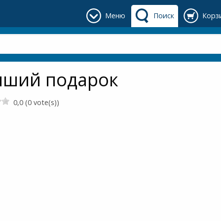
Меню
Поиск
Корз
чший подарок
0,0 (0 vote(s))