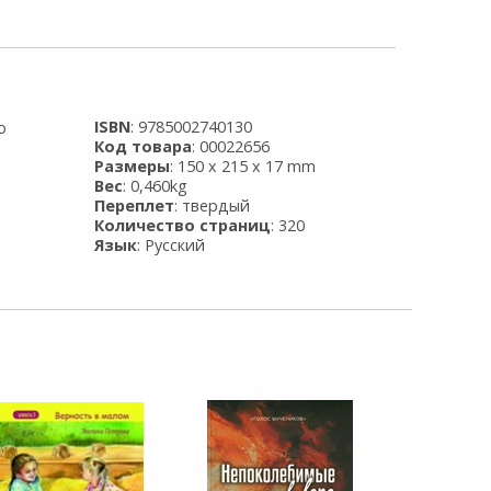
ISBN
: 9785002740130
о
Код товара
: 00022656
Размеры
: 150 x 215 x 17 mm
Вес
: 0,460kg
Переплет
: твердый
Количество страниц
: 320
Язык
: Русский