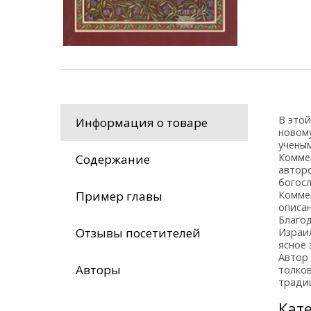
В этой
Информация о товаре
новому
учены
Комме
Содержание
авторс
богосл
Пример главы
Комме
описан
Благод
Отзывы посетителей
Израил
ясное 
Автор 
Авторы
толко
тради
Кат