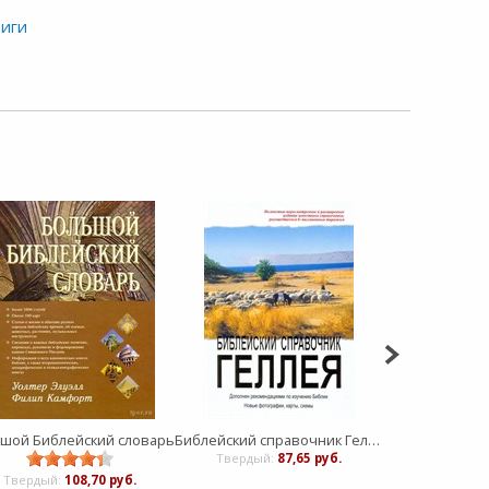
ниги
шой Библейский словарь
Библейский справочник Геллея. Издание 8-е
Твердый:
87,65 руб.
твердрый:
Твердый:
108,70 руб.