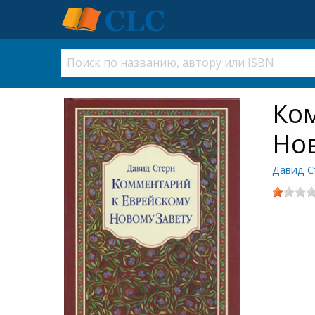
Ко
Нов
Давид С