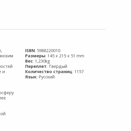
,
ISBN
: 5988220010
анским
Размеры
: 145 x 215 x 51 mm
Вес
: 1,230kg
ностей
Переплет
: Твердый
е и
Количество страниц
: 1157
Язык
: Русский
мосферу
лее
ной