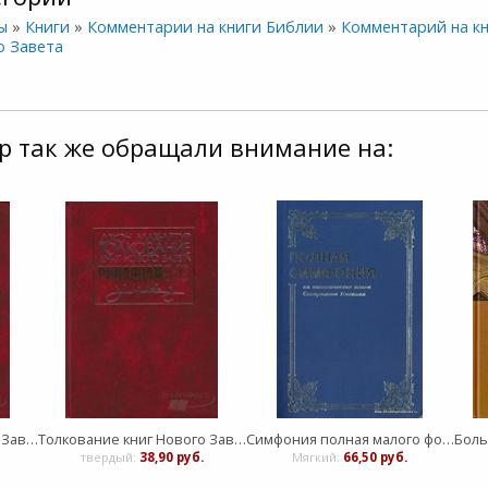
ы
»
Книги
»
Комментарии на книги Библии
»
Комментарий на к
о Завета
р так же обращали внимание на:
Толкование книг Нового Завета - Римлянам 1-8
Толкование книг Нового Завета - Римлянам 9-16
Симфония полная малого формата на канонические книги
Боль
твердый:
38,90 руб.
Мягкий:
66,50 руб.