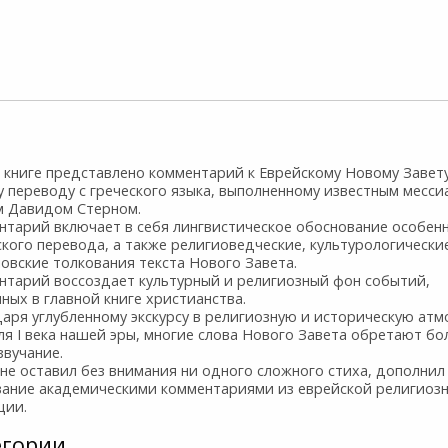
 книге представлено комментарий к Еврейскому Новому Завету
 переводу с греческого языка, выполненному известным месси
м Давидом Стерном.
нтарий включает в себя лингвистическое обоснование особен
кого перевода, а также религиоведческие, культурологически
овские толкования текста Нового Завета.
нтарий воссоздает культурный и религиозный фон событий,
ных в главной книге христианства.
аря углубленному экскурсу в религиозную и историческую ат
я I века нашей эры, многие слова Нового Завета обретают бо
звучание.
не оставил без внимания ни одного сложного стиха, дополнил
вание академическими комментариями из еврейской религиоз
ции.
егории