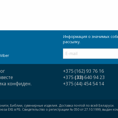
Информация о значимых собы
рассылку.
Viber
ог
+375 (162) 93 76 16
овесте
+375
(33)
640 94 23
ка конфиден.
+375 (44) 454 54 14
книги, Библии, сувенирные изделия. Доставка почтой по всей Беларуси.
за ЕХБ в РБ. Свидетельство о регистрации № 050 от 27.10.1999, выдан к