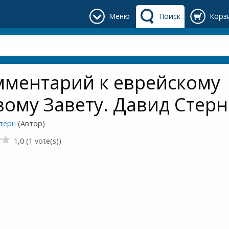
Меню
Поиск
Корз
мментарий к еврейскому
ому Завету. Давид Стерн
терн
(Автор)
1,0 (1 vote(s))