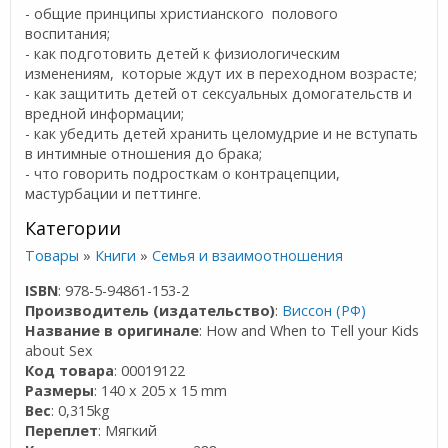
- общие принципы христианского полового
воспитания;
- как подготовить детей к физиологическим
изменениям, которые ждут их в переходном возрасте;
- как защитить детей от сексуальных домогательств и
вредной информации;
- как убедить детей хранить целомудрие и не вступать
в интимные отношения до брака;
- что говорить подросткам о контрацепции,
мастурбации и петтинге.
Категории
Товары
»
Книги
»
Семья и взаимоотношения
ISBN
: 978-5-94861-153-2
Производитель (издательство)
:
Виссон (РФ)
Название в оригинале
: How and When to Tell your Kids
about Sex
Код товара
: 00019122
Размеры
: 140 x 205 x 15 mm
Вес
: 0,315kg
Переплет
: Мягкий