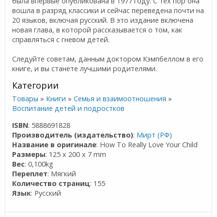
была впервые опубликована в 1977 году. С тех пор она
вошла в разряд классики и сейчас переведена почти на
20 языков, включая русский. В это издание включена
новая глава, в которой рассказывается о том, как
справляться с гневом детей.
Следуйте советам, данным доктором Кэмпбеллом в его
книге, и вы станете лучшими родителями.
Категории
Товары
»
Книги
»
Семья и взаимоотношения
»
Воспитание детей и подростков
ISBN
: 5888691828
Производитель (издательство)
:
Мирт (РФ)
Название в оригинале
: How To Really Love Your Child
Размеры
: 125 x 200 x 7 mm
Вес
: 0,100kg
Переплет
: Мягкий
Количество страниц
: 155
Язык
: Русский