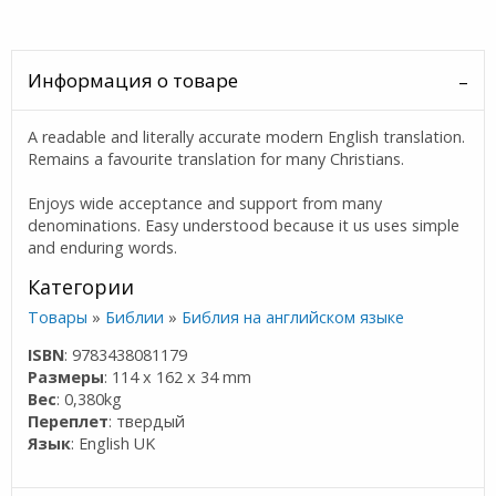
Информация о товаре
A readable and literally accurate modern English translation.
Remains a favourite translation for many Christians.
Enjoys wide acceptance and support from many
denominations. Easy understood because it us uses simple
and enduring words.
Категории
Товары
»
Библии
»
Библия на английском языке
ISBN
: 9783438081179
Размеры
: 114 x 162 x 34 mm
Вес
: 0,380kg
Переплет
: твердый
Язык
: English UK