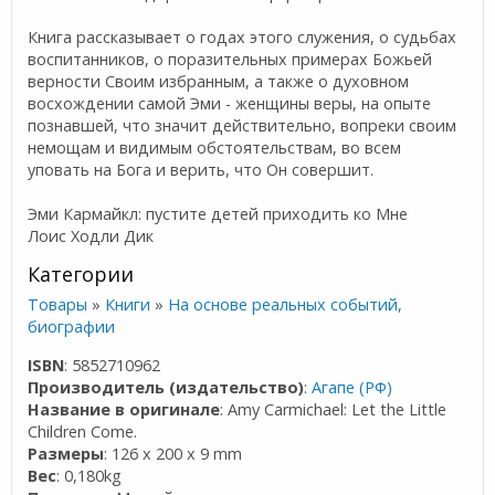
Книга рассказывает о годах этого служения, о судьбах
воспитанников, о поразительных примерах Божьей
верности Своим избранным, а также о духовном
восхождении самой Эми - женщины веры, на опыте
познавшей, что значит действительно, вопреки своим
немощам и видимым обстоятельствам, во всем
уповать на Бога и верить, что Он совершит.
Эми Кармайкл: пустите детей приходить ко Мне
Лоис Ходли Дик
Категории
Товары
»
Книги
»
На основе реальных событий,
биографии
ISBN
: 5852710962
Производитель (издательство)
:
Агапе (РФ)
Название в оригинале
: Amy Carmichael: Let the Little
Children Come.
Размеры
: 126 x 200 x 9 mm
Вес
: 0,180kg