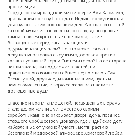
посвящения маленьких детей богам для храмовой
проституции.
Сердце юной ирландской миссионерки Эми Кармайкл,
приехавшей по зову Господа в Индию, возмутилось и
ужаснулось таким положением дел. Как спасти от этой
затхлой мути чистые «цветы лотоса», драгоценные
камни - совсем крохотные еще жизни, такие
беззащитные перед засасывающим и
одурманивающим злом? Но что может сделать
девушка-иностранка с хрупким здоровьем против
крепко пустившей корни Системы греха? На ее стороне
нет ни закона, ни поддержки властей, ни
нравственного компаса в обществе; но с нею - Сам
Всемогущий, друзья-единомышленники, пусть и
немногочисленные, и горячее желание спасти эти
драгоценные души.
Спасение и воспитание детей, посвященных в храмы,
стало делом жизни Эми. Вместе со своими
соработниками она открывает двери дома, позднее
ставшего Сообществом Донавур, где индийские дети,
избавленные от ужасной участи, могли расти в
безопасной и здоровой атмосфере Христовой любви.