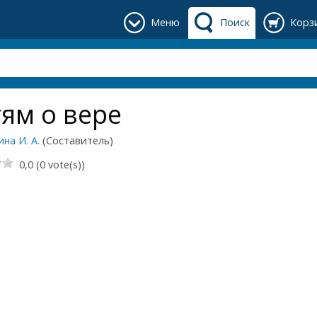
Меню
Поиск
Корз
ям о вере
на И. А.
(Составитель)
0,0 (0 vote(s))