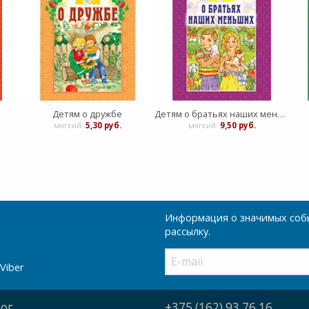
Детям о дружбе
Детям о братьях наших меньших
мягкий:
5,30 руб.
мягкий:
9,50 руб.
Информация о значимых собы
рассылку.
Viber
ог
+375 (162) 93 76 16