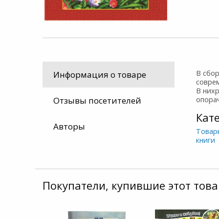
В сбо
Информация о товаре
совре
В нихр
опорач
Отзывы посетителей
Кат
Авторы
Товар
книги
Покупатели, купившие этот това