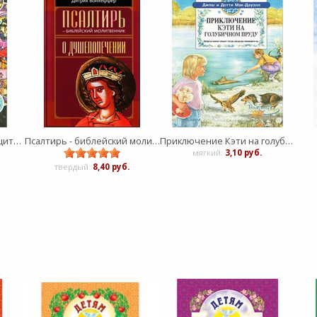
Библейские истории - ищите и найдете
Псалтирь - библейский молитвенник
Приключение Кэти на голубичном пруду
мягкий:
3,10 руб.
твердый:
8,40 руб.