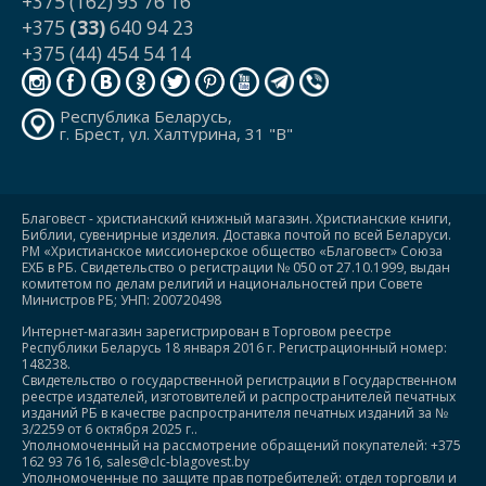
+375 (162) 93 76 16
+375
(33)
640 94 23
+375 (44) 454 54 14
Республика Беларусь,
г. Брест, ул. Халтурина, 31 "В"
Благовест - христианский книжный магазин. Христианские книги,
Библии, сувенирные изделия. Доставка почтой по всей Беларуси.
РМ «Христианское миссионерское общество «Благовест» Союза
ЕХБ в РБ. Свидетельство о регистрации № 050 от 27.10.1999, выдан
комитетом по делам религий и национальностей при Совете
Министров РБ; УНП: 200720498
Интернет-магазин зарегистрирован в Торговом реестре
Республики Беларусь 18 января 2016 г. Регистрационный номер:
148238.
Свидетельство о государственной регистрации в Государственном
реестре издателей, изготовителей и распространителей печатных
изданий РБ в качестве распространителя печатных изданий за №
3/2259 от 6 октября 2025 г..
Уполномоченный на рассмотрение обращений покупателей: +375
162 93 76 16, sales@clc-blagovest.by
Уполномоченные по защите прав потребителей: отдел торговли и