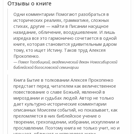
Отзывы о книге
Одни комментарии Помогают разобраться в
исторических реалиях, грамматике, сложных
стихах, другие — найти в Писании насущное
назидание, обличение, воодушевление. И лишь
изредка все это гармонично сочетается в одной
книге, которая становится удивительным даром
тому, кто ищет Истину. Таков труд Алексея
Прокопенко.
Павел Тогобицкий, академический декан Новосибирской
библейской богословской семинарии
Книга Бытие в толковании Алексея Прокопенко
предстает перед читателем как величественное
повествование о славе Божьей, явленной в
мироздании и судьбах людей. Автор не только
дает культурно-исторические комментарии
описанных Моисеем событий, но показывает, как
преломляется в них библейское учение о
творении, грехопадении, избрании, искуплении и
прославлении. Поэтому книга не только учит, но и
утешает, обличает и исправляет жизнь