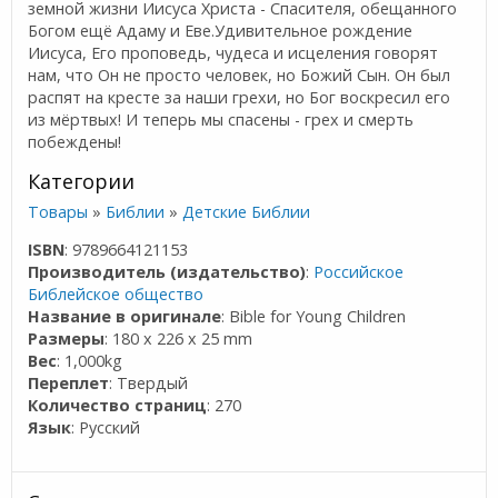
земной жизни Иисуса Христа - Спасителя, обещанного
Богом ещё Адаму и Еве.Удивительное рождение
Иисуса, Его проповедь, чудеса и исцеления говорят
нам, что Он не просто человек, но Божий Сын. Он был
распят на кресте за наши грехи, но Бог воскресил его
из мёртвых! И теперь мы спасены - грех и смерть
побеждены!
Категории
Товары
»
Библии
»
Детские Библии
ISBN
: 9789664121153
Производитель (издательство)
:
Российское
Библейское общество
Название в оригинале
: Bible for Young Children
Размеры
: 180 x 226 x 25 mm
Вес
: 1,000kg
Переплет
: Твердый
Количество страниц
: 270
Язык
: Русский