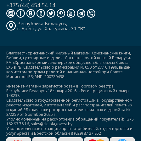
+375 (44) 454 54 14
Республика Беларусь,
г. Брест, ул. Халтурина, 31 "В"
Благовест - христианский книжный магазин. Христианские книги,
Библии, сувенирные изделия. Доставка почтой по всей Беларуси.
РМ «Христианское миссионерское общество «Благовест» Союза
ЕХБ в РБ. Свидетельство о регистрации № 050 от 27.10.1999, выдан
комитетом по делам религий и национальностей при Совете
Министров РБ; УНП: 200720498
Интернет-магазин зарегистрирован в Торговом реестре
Республики Беларусь 18 января 2016 г. Регистрационный номер:
148238.
Свидетельство о государственной регистрации в Государственном
реестре издателей, изготовителей и распространителей печатных
изданий РБ в качестве распространителя печатных изданий за №
3/2259 от 6 октября 2025 г..
Уполномоченный на рассмотрение обращений покупателей: +375
162 93 76 16, sales@clc-blagovest.by
Уполномоченные по защите прав потребителей: отдел торговли и
услуг Бреста и Брестской области 8 (029) 87 27 852