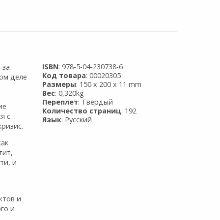
ISBN
: 978-5-04-230738-6
-за
Код товара
: 00020305
мом деле
Размеры
: 150 x 200 x 11 mm
Вес
: 0,320kg
Переплет
: Твердый
ие
Количество страниц
: 192
я с
Язык
: Русский
кризис.
как
тит,
ти, и
ктов и
го и