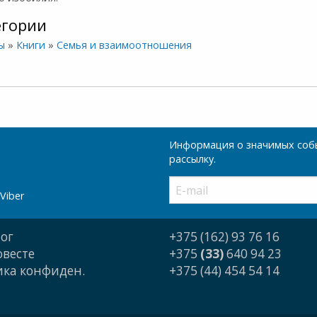
егории
ы
»
Книги
»
Семья и взаимоотношения
Информация о значимых собы
рассылку.
Viber
ог
+375 (162) 93 76 16
овесте
+375
(33)
640 94 23
ка конфиден.
+375 (44) 454 54 14