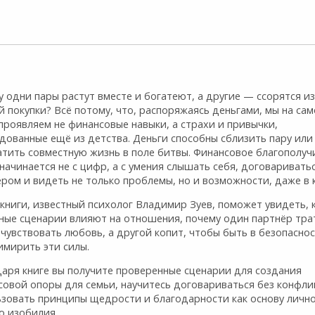
 одни пары растут вместе и богатеют, а другие — ссорятся из
 покупки? Всё потому, что, распоряжаясь деньгами, мы на са
проявляем не финансовые навыки, а страхи и привычки,
дованные ещё из детства. Деньги способны сблизить пару или
атить совместную жизнь в поле битвы. Финансовое благополуч
начинается не с цифр, а с умения слышать себя, договариватьс
ром и видеть не только проблемы, но и возможности, даже в 
книги, известный психолог Владимир Зуев, поможет увидеть, 
ные сценарии влияют на отношения, почему один партнёр тра
чувствовать любовь, а другой копит, чтобы быть в безопаснос
имирить эти силы.
даря книге вы получите проверенные сценарии для создания
совой опоры для семьи, научитесь договариваться без конфли
ьзовать принципы щедрости и благодарности как основу лично
о изобилия.