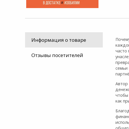
Почему
Информация о товаре
каждой
часто 
Отзывы посетителей
унасле
превр
семьи 
партнё
Автор 
денеж
чтобы 
как пр
Благо
финан
испол
общег