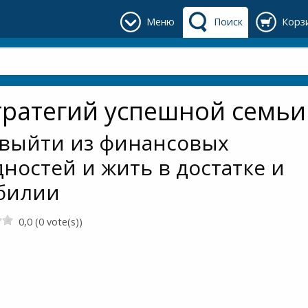
Меню
Поиск
Корз
тратегий успешной семьи
 выйти из финансовых
дностей и жить в достатке и
билии
0,0 (0 vote(s))