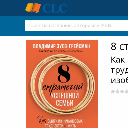
8 с
Как
тру
изо