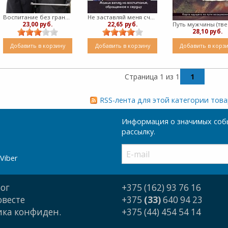
Воспитание без границ (Твердый)
Не заставляй меня считать до трех (твердый)
23,00 руб.
22,65 руб.
28,10 руб.
Добавить в корзину
Добавить в корзину
Добавить в корз
Страница 1 из 1
1
RSS-лента для этой категории тов
Информация о значимых собы
рассылку.
Viber
ог
+375 (162) 93 76 16
овесте
+375
(33)
640 94 23
ка конфиден.
+375 (44) 454 54 14