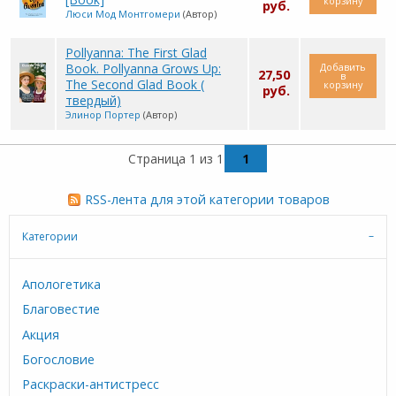
корзину
руб.
Люси Мод Монтгомери
(Автор)
Pollyanna: The First Glad
Book. Pollyanna Grows Up:
Добавить
27,50
в
The Second Glad Book (
корзину
руб.
твердый)
Элинор Портер
(Автор)
Страница 1 из 1
1
RSS-лента для этой категории товаров
Категории
Апологетика
Благовестие
Акция
Богословие
Раскраски-антистресс