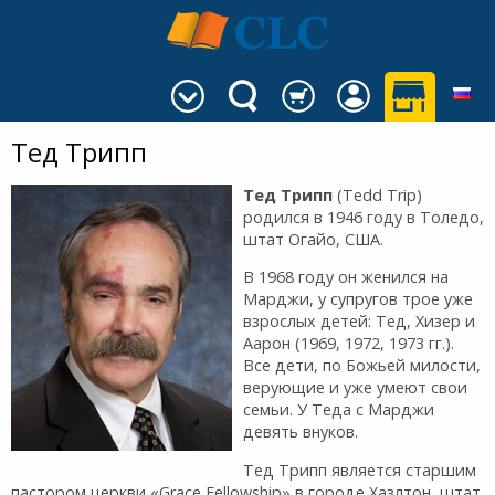
Тед Трипп
Тед Трипп
(Tedd Trip)
родился в 1946 году в Толедо,
штат Огайо, США.
В 1968 году он женился на
Марджи, у супругов трое уже
взрослых детей: Тед, Хизер и
Аарон (1969, 1972, 1973 гг.).
Все дети, по Божьей милости,
верующие и уже умеют свои
семьи. У Теда с Марджи
девять внуков.
Тед Трипп является старшим
пастором церкви «Grace Fellowship» в городе Хазлтон, штат