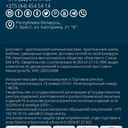
+375 (44) 454 54 14
Республика Беларусь,
г. Брест, ул. Халтурина, 31 "В"
Благовест - христианский книжный магазин. Христианские книги,
Библии, сувенирные изделия. Доставка почтой по всей Беларуси.
РМ «Христианское миссионерское общество «Благовест» Союза
ЕХБ в РБ. Свидетельство о регистрации № 050 от 27.10.1999, выдан
комитетом по делам религий и национальностей при Совете
Министров РБ; УНП: 200720498
Интернет-магазин зарегистрирован в Торговом реестре
Республики Беларусь 18 января 2016 г. Регистрационный номер:
148238.
Свидетельство о государственной регистрации в Государственном
реестре издателей, изготовителей и распространителей печатных
изданий РБ в качестве распространителя печатных изданий за №
3/2259 от 6 октября 2025 г..
Уполномоченный на рассмотрение обращений покупателей: +375
162 93 76 16, sales@clc-blagovest.by
Уполномоченные по защите прав потребителей: отдел торговли и
услуг Бреста и Брестской области 8 (029) 87 27 852