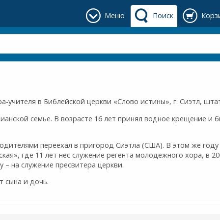
Меню
Поиск
Корз
ра-учителя в Библейской церкви «Слово истины», г. Сиэтл, шта
стианской семье. В возрасте 16 лет принял водное крещение и 
 родителями переехал в пригород Сиэтла (США). В этом же году
кая», где 11 лет нес служение регента молодежного хора, в 20
у – на служение пресвитера церкви.
 сына и дочь.