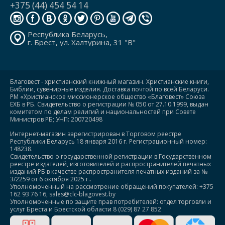
+375 (44) 454 54 14
Республика Беларусь,
г. Брест, ул. Халтурина, 31 "В"
Благовест - христианский книжный магазин. Христианские книги,
Библии, сувенирные изделия. Доставка почтой по всей Беларуси.
РМ «Христианское миссионерское общество «Благовест» Союза
ЕХБ в РБ. Свидетельство о регистрации № 050 от 27.10.1999, выдан
комитетом по делам религий и национальностей при Совете
Министров РБ; УНП: 200720498
Интернет-магазин зарегистрирован в Торговом реестре
Республики Беларусь 18 января 2016 г. Регистрационный номер:
148238.
Свидетельство о государственной регистрации в Государственном
реестре издателей, изготовителей и распространителей печатных
изданий РБ в качестве распространителя печатных изданий за №
3/2259 от 6 октября 2025 г..
Уполномоченный на рассмотрение обращений покупателей: +375
162 93 76 16, sales@clc-blagovest.by
Уполномоченные по защите прав потребителей: отдел торговли и
услуг Бреста и Брестской области 8 (029) 87 27 852