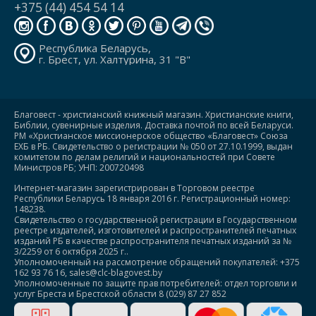
+375 (44) 454 54 14
Республика Беларусь,
г. Брест, ул. Халтурина, 31 "В"
Благовест - христианский книжный магазин. Христианские книги,
Библии, сувенирные изделия. Доставка почтой по всей Беларуси.
РМ «Христианское миссионерское общество «Благовест» Союза
ЕХБ в РБ. Свидетельство о регистрации № 050 от 27.10.1999, выдан
комитетом по делам религий и национальностей при Совете
Министров РБ; УНП: 200720498
Интернет-магазин зарегистрирован в Торговом реестре
Республики Беларусь 18 января 2016 г. Регистрационный номер:
148238.
Свидетельство о государственной регистрации в Государственном
реестре издателей, изготовителей и распространителей печатных
изданий РБ в качестве распространителя печатных изданий за №
3/2259 от 6 октября 2025 г..
Уполномоченный на рассмотрение обращений покупателей: +375
162 93 76 16, sales@clc-blagovest.by
Уполномоченные по защите прав потребителей: отдел торговли и
услуг Бреста и Брестской области 8 (029) 87 27 852