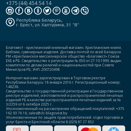
+375 (44) 454 54 14
Республика Беларусь,
г. Брест, ул. Халтурина, 31 "В"
Благовест - христианский книжный магазин. Христианские книги,
Библии, сувенирные изделия. Доставка почтой по всей Беларуси.
РМ «Христианское миссионерское общество «Благовест» Союза
ЕХБ в РБ. Свидетельство о регистрации № 050 от 27.10.1999, выдан
комитетом по делам религий и национальностей при Совете
Министров РБ; УНП: 200720498
Интернет-магазин зарегистрирован в Торговом реестре
Республики Беларусь 18 января 2016 г. Регистрационный номер:
148238.
Свидетельство о государственной регистрации в Государственном
реестре издателей, изготовителей и распространителей печатных
изданий РБ в качестве распространителя печатных изданий за №
3/2259 от 6 октября 2025 г..
Уполномоченный на рассмотрение обращений покупателей: +375
162 93 76 16, sales@clc-blagovest.by
Уполномоченные по защите прав потребителей: отдел торговли и
услуг Бреста и Брестской области 8 (029) 87 27 852