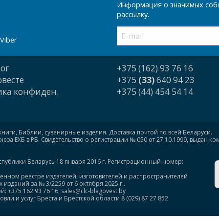
Информация о значимых собы
рассылку.
Viber
ог
+375 (162) 93 76 16
овесте
+375
(33)
640 94 23
ка конфиден.
+375 (44) 454 54 14
книги, Библии, сувенирные изделия. Доставка почтой по всей Беларуси.
за ЕХБ в РБ. Свидетельство о регистрации № 050 от 27.10.1999, выдан к
спублики Беларусь 18 января 2016 г. Регистрационный номер:
венном реестре издателей, изготовителей и распространителей
изданий за № 3/2259 от 6 октября 2025 г..
375 162 93 76 16, sales@clc-blagovest.by
ли и услуг Бреста и Брестской области 8 (029) 87 27 852