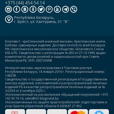
+375 (44) 454 54 14
Республика Беларусь,
г. Брест, ул. Халтурина, 31 "В"
Благовест - христианский книжный магазин. Христианские книги,
Библии, сувенирные изделия. Доставка почтой по всей Беларуси.
РМ «Христианское миссионерское общество «Благовест» Союза
ЕХБ в РБ. Свидетельство о регистрации № 050 от 27.10.1999, выдан
комитетом по делам религий и национальностей при Совете
Министров РБ; УНП: 200720498
Интернет-магазин зарегистрирован в Торговом реестре
Республики Беларусь 18 января 2016 г. Регистрационный номер:
148238.
Свидетельство о государственной регистрации в Государственном
реестре издателей, изготовителей и распространителей печатных
изданий РБ в качестве распространителя печатных изданий за №
3/2259 от 6 октября 2025 г..
Уполномоченный на рассмотрение обращений покупателей: +375
162 93 76 16, sales@clc-blagovest.by
Уполномоченные по защите прав потребителей: отдел торговли и
услуг Бреста и Брестской области 8 (029) 87 27 852