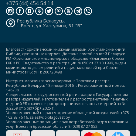
+375 (44) 454 54 14
Республика Беларусь,
г. Брест, ул. Халтурина, 31 "В"
Благовест - христианский книжный магазин. Христианские книги,
Библии, сувенирные изделия. Доставка почтой по всей Беларуси.
РМ «Христианское миссионерское общество «Благовест» Союза
ЕХБ в РБ. Свидетельство о регистрации № 050 от 27.10.1999, выдан
комитетом по делам религий и национальностей при Совете
Министров РБ; УНП: 200720498
Интернет-магазин зарегистрирован в Торговом реестре
Республики Беларусь 18 января 2016 г. Регистрационный номер:
148238.
Свидетельство о государственной регистрации в Государственном
реестре издателей, изготовителей и распространителей печатных
изданий РБ в качестве распространителя печатных изданий за №
3/2259 от 6 октября 2025 г..
Уполномоченный на рассмотрение обращений покупателей: +375
162 93 76 16, sales@clc-blagovest.by
Уполномоченные по защите прав потребителей: отдел торговли и
услуг Бреста и Брестской области 8 (029) 87 27 852