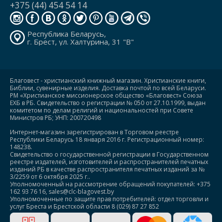
+375 (44) 454 54 14
Республика Беларусь,
г. Брест, ул. Халтурина, 31 "В"
Благовест - христианский книжный магазин. Христианские книги,
Библии, сувенирные изделия. Доставка почтой по всей Беларуси.
РМ «Христианское миссионерское общество «Благовест» Союза
ЕХБ в РБ. Свидетельство о регистрации № 050 от 27.10.1999, выдан
комитетом по делам религий и национальностей при Совете
Министров РБ; УНП: 200720498
Интернет-магазин зарегистрирован в Торговом реестре
Республики Беларусь 18 января 2016 г. Регистрационный номер:
148238.
Свидетельство о государственной регистрации в Государственном
реестре издателей, изготовителей и распространителей печатных
изданий РБ в качестве распространителя печатных изданий за №
3/2259 от 6 октября 2025 г..
Уполномоченный на рассмотрение обращений покупателей: +375
162 93 76 16, sales@clc-blagovest.by
Уполномоченные по защите прав потребителей: отдел торговли и
услуг Бреста и Брестской области 8 (029) 87 27 852