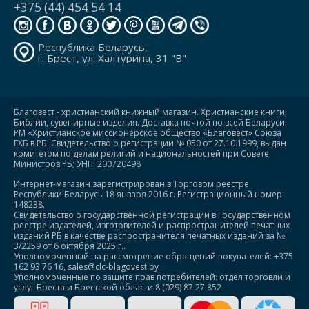
+375 (44) 454 54 14
Республика Беларусь,
г. Брест, ул. Халтурина, 31 "В"
Благовест - христианский книжный магазин. Христианские книги,
Библии, сувенирные изделия. Доставка почтой по всей Беларуси.
РМ «Христианское миссионерское общество «Благовест» Союза
ЕХБ в РБ. Свидетельство о регистрации № 050 от 27.10.1999, выдан
комитетом по делам религий и национальностей при Совете
Министров РБ; УНП: 200720498
Интернет-магазин зарегистрирован в Торговом реестре
Республики Беларусь 18 января 2016 г. Регистрационный номер:
148238.
Свидетельство о государственной регистрации в Государственном
реестре издателей, изготовителей и распространителей печатных
изданий РБ в качестве распространителя печатных изданий за №
3/2259 от 6 октября 2025 г..
Уполномоченный на рассмотрение обращений покупателей: +375
162 93 76 16, sales@clc-blagovest.by
Уполномоченные по защите прав потребителей: отдел торговли и
услуг Бреста и Брестской области 8 (029) 87 27 852