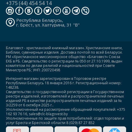
+375 (44) 454 54 14
Республика Беларусь,
г. Брест, ул. Халтурина, 31 "В"
Благовест - христианский книжный магазин. Христианские книги,
Библии, сувенирные изделия. Доставка почтой по всей Беларуси.
РМ «Христианское миссионерское общество «Благовест» Союза
ЕХБ в РБ. Свидетельство о регистрации № 050 от 27.10.1999, выдан
комитетом по делам религий и национальностей при Совете
Министров РБ; УНП: 200720498
Интернет-магазин зарегистрирован в Торговом реестре
Республики Беларусь 18 января 2016 г. Регистрационный номер:
148238.
Свидетельство о государственной регистрации в Государственном
реестре издателей, изготовителей и распространителей печатных
изданий РБ в качестве распространителя печатных изданий за №
3/2259 от 6 октября 2025 г..
Уполномоченный на рассмотрение обращений покупателей: +375
162 93 76 16, sales@clc-blagovest.by
Уполномоченные по защите прав потребителей: отдел торговли и
услуг Бреста и Брестской области 8 (029) 87 27 852