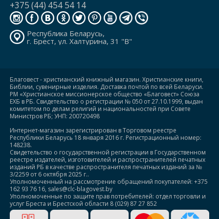
+375 (44) 454 54 14
Республика Беларусь,
г. Брест, ул. Халтурина, 31 "В"
Благовест - христианский книжный магазин. Христианские книги,
Библии, сувенирные изделия. Доставка почтой по всей Беларуси.
РМ «Христианское миссионерское общество «Благовест» Союза
ЕХБ в РБ. Свидетельство о регистрации № 050 от 27.10.1999, выдан
комитетом по делам религий и национальностей при Совете
Министров РБ; УНП: 200720498
Интернет-магазин зарегистрирован в Торговом реестре
Республики Беларусь 18 января 2016 г. Регистрационный номер:
148238.
Свидетельство о государственной регистрации в Государственном
реестре издателей, изготовителей и распространителей печатных
изданий РБ в качестве распространителя печатных изданий за №
3/2259 от 6 октября 2025 г..
Уполномоченный на рассмотрение обращений покупателей: +375
162 93 76 16, sales@clc-blagovest.by
Уполномоченные по защите прав потребителей: отдел торговли и
услуг Бреста и Брестской области 8 (029) 87 27 852