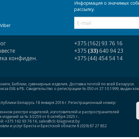
Информация о значимых собы
рассылку.
Viber
ог
+375 (162) 93 76 16
овесте
+375
(33)
640 94 23
ка конфиден.
+375 (44) 454 54 14
книги, Библии, сувенирные изделия. Доставка почтой по всей Беларуси.
за ЕХБ в РБ. Свидетельство о регистрации № 050 от 27.10.1999, выдан к
спублики Беларусь 18 января 2016 г. Регистрационный номер:
венном реестре издателей, изготовителей и распространителей
изданий за № 3/2259 от 6 октября 2025 г..
375 162 93 76 16, sales@clc-blagovest.by
ли и услуг Бреста и Брестской области 8 (029) 87 27 852