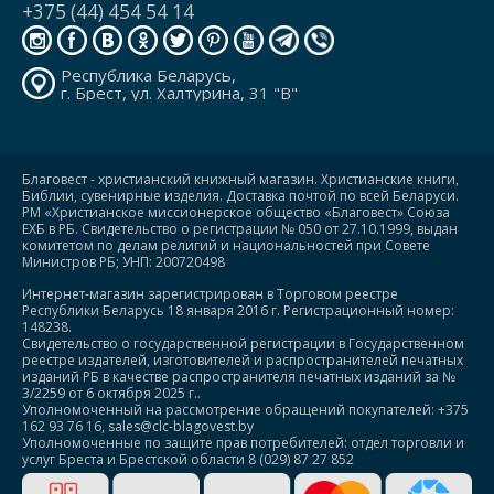
+375 (44) 454 54 14
Республика Беларусь,
г. Брест, ул. Халтурина, 31 "В"
Благовест - христианский книжный магазин. Христианские книги,
Библии, сувенирные изделия. Доставка почтой по всей Беларуси.
РМ «Христианское миссионерское общество «Благовест» Союза
ЕХБ в РБ. Свидетельство о регистрации № 050 от 27.10.1999, выдан
комитетом по делам религий и национальностей при Совете
Министров РБ; УНП: 200720498
Интернет-магазин зарегистрирован в Торговом реестре
Республики Беларусь 18 января 2016 г. Регистрационный номер:
148238.
Свидетельство о государственной регистрации в Государственном
реестре издателей, изготовителей и распространителей печатных
изданий РБ в качестве распространителя печатных изданий за №
3/2259 от 6 октября 2025 г..
Уполномоченный на рассмотрение обращений покупателей: +375
162 93 76 16, sales@clc-blagovest.by
Уполномоченные по защите прав потребителей: отдел торговли и
услуг Бреста и Брестской области 8 (029) 87 27 852