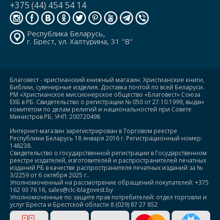
+375 (44) 454 54 14
Республика Беларусь,
г. Брест, ул. Халтурина, 31 "В"
Благовест - христианский книжный магазин. Христианские книги,
Библии, сувенирные изделия. Доставка почтой по всей Беларуси.
РМ «Христианское миссионерское общество «Благовест» Союза
ЕХБ в РБ. Свидетельство о регистрации № 050 от 27.10.1999, выдан
комитетом по делам религий и национальностей при Совете
Министров РБ; УНП: 200720498
Интернет-магазин зарегистрирован в Торговом реестре
Республики Беларусь 18 января 2016 г. Регистрационный номер:
148238.
Свидетельство о государственной регистрации в Государственном
реестре издателей, изготовителей и распространителей печатных
изданий РБ в качестве распространителя печатных изданий за №
3/2259 от 6 октября 2025 г..
Уполномоченный на рассмотрение обращений покупателей: +375
162 93 76 16, sales@clc-blagovest.by
Уполномоченные по защите прав потребителей: отдел торговли и
услуг Бреста и Брестской области 8 (029) 87 27 852