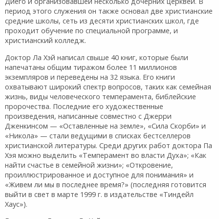
Диего и организовавшей несколько дочерних церквей. В
период этого служения он также основал две христианские
средние школы, сеть из десяти христианских школ, где
проходит обучение по специальной программе, и
христианский колледж.
Доктор Ла Хэй написал свыше 40 книг, которые были
напечатаны общим тиражом более 11 миллионов
экземпляров и переведены на 32 языка. Его книги
охватывают широкий спектр вопросов, таких как семейная
жизнь, виды человеческого темперамента, библейские
пророчества. Последние его художественные
произведения, написанные совместно с Джерри
Дженкинсом — «Оставленные на земле», «Сила Скорби» и
«Никола» — стали ведущими в списках бестселлеров
христианской литературы. Среди других работ доктора Па
Хэя можно выделить «Темперамент во власти Духа»; «Как
найти счастье в семейной жизни»; «Откровение,
проиллюстрированное и доступное для понимания» и
«Живем ли мы в последнее время?» (последняя готовится
выйти в свет в марте 1999 г. в издательстве «Тиндейл
Хаус»).