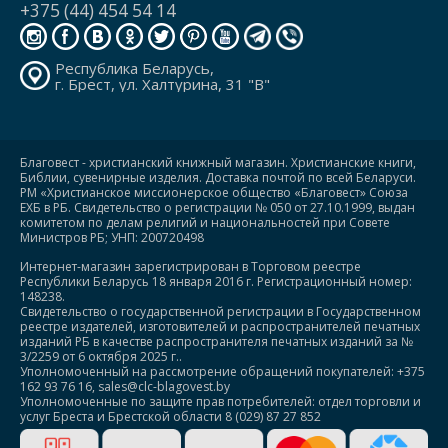
+375 (44) 454 54 14
Республика Беларусь,
г. Брест, ул. Халтурина, 31 "В"
Благовест - христианский книжный магазин. Христианские книги,
Библии, сувенирные изделия. Доставка почтой по всей Беларуси.
РМ «Христианское миссионерское общество «Благовест» Союза
ЕХБ в РБ. Свидетельство о регистрации № 050 от 27.10.1999, выдан
комитетом по делам религий и национальностей при Совете
Министров РБ; УНП: 200720498
Интернет-магазин зарегистрирован в Торговом реестре
Республики Беларусь 18 января 2016 г. Регистрационный номер:
148238.
Свидетельство о государственной регистрации в Государственном
реестре издателей, изготовителей и распространителей печатных
изданий РБ в качестве распространителя печатных изданий за №
3/2259 от 6 октября 2025 г..
Уполномоченный на рассмотрение обращений покупателей: +375
162 93 76 16, sales@clc-blagovest.by
Уполномоченные по защите прав потребителей: отдел торговли и
услуг Бреста и Брестской области 8 (029) 87 27 852