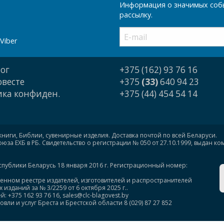
Информация о значимых собы
рассылку.
Viber
ог
+375 (162) 93 76 16
овесте
+375
(33)
640 94 23
ка конфиден.
+375 (44) 454 54 14
книги, Библии, сувенирные изделия. Доставка почтой по всей Беларуси.
за ЕХБ в РБ. Свидетельство о регистрации № 050 от 27.10.1999, выдан к
спублики Беларусь 18 января 2016 г. Регистрационный номер:
венном реестре издателей, изготовителей и распространителей
изданий за № 3/2259 от 6 октября 2025 г..
375 162 93 76 16, sales@clc-blagovest.by
ли и услуг Бреста и Брестской области 8 (029) 87 27 852