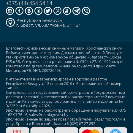
+375 (44) 454 54 14
Республика Беларусь,
г. Брест, ул. Халтурина, 31 "В"
Благовест - христианский книжный магазин. Христианские книги,
Библии, сувенирные изделия. Доставка почтой по всей Беларуси.
РМ «Христианское миссионерское общество «Благовест» Союза
ЕХБ в РБ. Свидетельство о регистрации № 050 от 27.10.1999, выдан
комитетом по делам религий и национальностей при Совете
Министров РБ; УНП: 200720498
Интернет-магазин зарегистрирован в Торговом реестре
Республики Беларусь 18 января 2016 г. Регистрационный номер:
148238.
Свидетельство о государственной регистрации в Государственном
реестре издателей, изготовителей и распространителей печатных
изданий РБ в качестве распространителя печатных изданий за №
3/2259 от 6 октября 2025 г..
Уполномоченный на рассмотрение обращений покупателей: +375
162 93 76 16, sales@clc-blagovest.by
Уполномоченные по защите прав потребителей: отдел торговли и
услуг Бреста и Брестской области 8 (029) 87 27 852