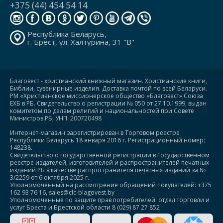
+375 (44) 454 54 14
Республика Беларусь,
г. Брест, ул. Халтурина, 31 "В"
Благовест - христианский книжный магазин. Христианские книги,
Библии, сувенирные изделия. Доставка почтой по всей Беларуси.
РМ «Христианское миссионерское общество «Благовест» Союза
ЕХБ в РБ. Свидетельство о регистрации № 050 от 27.10.1999, выдан
комитетом по делам религий и национальностей при Совете
Министров РБ; УНП: 200720498
Интернет-магазин зарегистрирован в Торговом реестре
Республики Беларусь 18 января 2016 г. Регистрационный номер:
148238.
Свидетельство о государственной регистрации в Государственном
реестре издателей, изготовителей и распространителей печатных
изданий РБ в качестве распространителя печатных изданий за №
3/2259 от 6 октября 2025 г..
Уполномоченный на рассмотрение обращений покупателей: +375
162 93 76 16, sales@clc-blagovest.by
Уполномоченные по защите прав потребителей: отдел торговли и
услуг Бреста и Брестской области 8 (029) 87 27 852