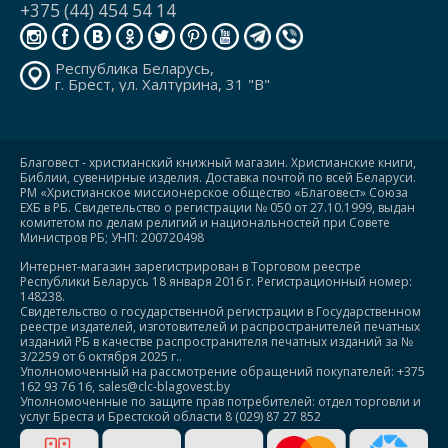
+375 (44) 454 54 14
Республика Беларусь,
г. Брест, ул. Халтурина, 31 "В"
Благовест - христианский книжный магазин. Христианские книги,
Библии, сувенирные изделия. Доставка почтой по всей Беларуси.
РМ «Христианское миссионерское общество «Благовест» Союза
ЕХБ в РБ. Свидетельство о регистрации № 050 от 27.10.1999, выдан
комитетом по делам религий и национальностей при Совете
Министров РБ; УНП: 200720498
Интернет-магазин зарегистрирован в Торговом реестре
Республики Беларусь 18 января 2016 г. Регистрационный номер:
148238.
Свидетельство о государственной регистрации в Государственном
реестре издателей, изготовителей и распространителей печатных
изданий РБ в качестве распространителя печатных изданий за №
3/2259 от 6 октября 2025 г..
Уполномоченный на рассмотрение обращений покупателей: +375
162 93 76 16, sales@clc-blagovest.by
Уполномоченные по защите прав потребителей: отдел торговли и
услуг Бреста и Брестской области 8 (029) 87 27 852