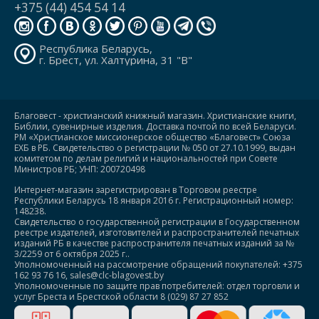
+375 (44) 454 54 14
Республика Беларусь,
г. Брест, ул. Халтурина, 31 "В"
Благовест - христианский книжный магазин. Христианские книги,
Библии, сувенирные изделия. Доставка почтой по всей Беларуси.
РМ «Христианское миссионерское общество «Благовест» Союза
ЕХБ в РБ. Свидетельство о регистрации № 050 от 27.10.1999, выдан
комитетом по делам религий и национальностей при Совете
Министров РБ; УНП: 200720498
Интернет-магазин зарегистрирован в Торговом реестре
Республики Беларусь 18 января 2016 г. Регистрационный номер:
148238.
Свидетельство о государственной регистрации в Государственном
реестре издателей, изготовителей и распространителей печатных
изданий РБ в качестве распространителя печатных изданий за №
3/2259 от 6 октября 2025 г..
Уполномоченный на рассмотрение обращений покупателей: +375
162 93 76 16, sales@clc-blagovest.by
Уполномоченные по защите прав потребителей: отдел торговли и
услуг Бреста и Брестской области 8 (029) 87 27 852